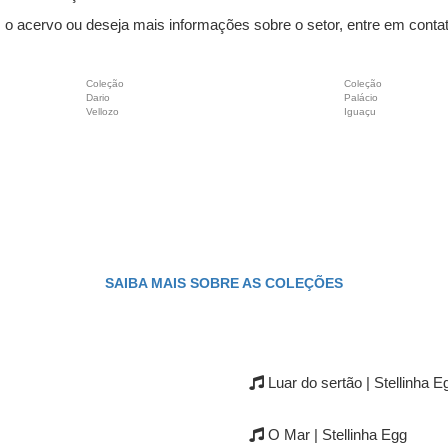
 o acervo ou deseja mais informações sobre o setor, entre em contat
Coleção
Coleção
Dario
Palácio
Vellozo
Iguaçu
SAIBA MAIS SOBRE AS COLEÇÕES
Luar do sertão | Stellinha E
O Mar | Stellinha Egg