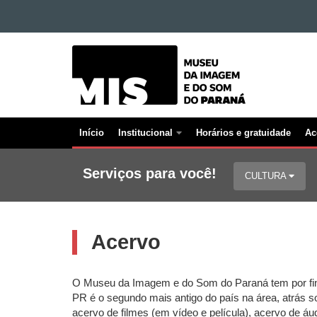
Ir para o conteúdo
MUSEU
Ir para a navegação
Ir para a busca
DA
Mapa do site
IMAGEM
E
DO
Início
Institucional
Horários e gratuidade
Ac
SOM
Navegação
Principal
Serviços para você!
CULTURA
MIS
Acervo
O Museu da Imagem e do Som do Paraná tem por final
PR é o segundo mais antigo do país na área, atrás 
acervo de filmes (em vídeo e película), acervo de áud