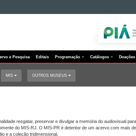
ervo e Pesquisa
Editais
Programação
Catálogos
Doações
MIS
OUTROS MUSEUS
idade resgatar, preservar e divulgar a memória do audiovisual para
somente do MIS-RJ. O MIS-PR é detentor de um acervo com mais de tr
io e a coleção tridimensional.