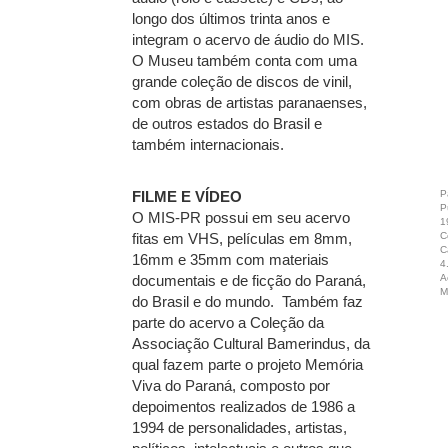
longo dos últimos trinta anos e
integram o acervo de áudio do MIS.
O Museu também conta com uma
grande coleção de discos de vinil,
com obras de artistas paranaenses,
de outros estados do Brasil e
também internacionais.
P
FILME E VÍDEO
P
O MIS-PR possui em seu acervo
1
C
fitas em VHS, películas em 8mm,
C
16mm e 35mm com materiais
4
A
documentais e de ficção do Paraná,
M
do Brasil e do mundo. Também faz
parte do acervo a Coleção da
Associação Cultural Bamerindus, da
qual fazem parte o projeto Memória
Viva do Paraná, composto por
depoimentos realizados de 1986 a
1994 de personalidades, artistas,