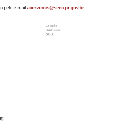
o pelo e-mail
acervomis@seec.pr.gov.br
Coleção
Guillherme
Glück
gg