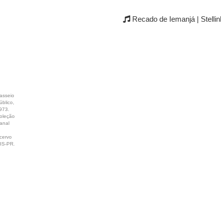
Recado de Iemanjá | Stelli
asseio
úblico,
973.
oleção
anal
.
cervo
IS-PR.