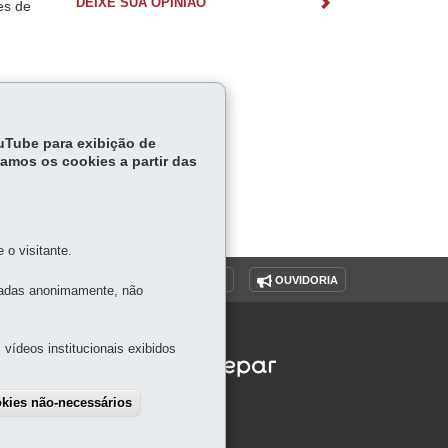
DEIXE SUA OPINIÃO
es de
ouTube para exibição de
tamos os cookies a partir das
o visitante.
O SITE
DENUNCIE CORRUPÇÃO
OUVIDORIA
tadas anonimamente, não
vídeos institucionais exibidos
okies não-necessários
draw consent