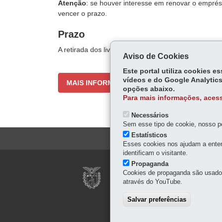
Atenção
: se houver interesse em renovar o emprés
vencer o prazo.
Prazo
A retirada dos livros é feita em até 15 dias depois d
Aviso de Cookies
Este portal utiliza cookies 
vídeos e do Google Analytics
MAIS INFORMAÇÕES
opções abaixo.
Para mais informações, acess
Necessários
Sem esse tipo de cookie, nosso po
Estatísticos
Esses cookies nos ajudam a enten
identificam o visitante.
Propaganda
MUSEU DA IMAGEM
Cookies de propaganda são usados 
através do YouTube.
Rua Barão do Rio Branco,
41 3232-9113
Salvar preferências
Horário de funcionamento