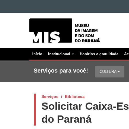
Ir para o conteúdo
MUSEU
Ir para a navegação
Ir para a busca
DA
Mapa do site
IMAGEM
E
DO
Início
Institucional
Horários e gratuidade
Ac
SOM
Navegação
Principal
Serviços para você!
CULTURA
MIS
Serviços
Biblioteca
Solicitar Caixa-E
do Paraná