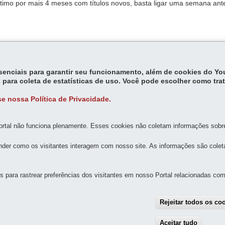
timo por mais 4 meses com títulos novos, basta ligar uma semana ant
o pedido.
essenciais para garantir seu funcionamento, além de cookies do Y
 para coleta de estatísticas de uso. Você pode escolher como tra
e nossa Política de Privacidade.
rtal não funciona plenamente. Esses cookies não coletam informações sobre 
MAPA D
der como os visitantes interagem com nosso site. As informações são cole
 E DO SOM DO PARANÁ - MIS
para rastrear preferências dos visitantes em nosso Portal relacionadas com 
 395 - Centro
-
80010-180
-
Curitiba
-
PR
MAPA
Rejeitar todos os co
:
Aceitar tudo
With