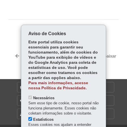
COMPARTILHE:
Aviso de Cookies
Fa
W
Este portal utiliza cookies
essenciais para garantir seu
ce
ha
Tw
funcionamento, além de cookies do
bo
ts
Voltar
Início
Imprimir
Baixar
YouTube para exibição de vídeos e
itt
ok
Ap
do Google Analytics para coleta de
er
estatísticas de uso. Você pode
p
escolher como tratamos os cookies
a partir das opções abaixo.
Para mais informações, acesse
DENUNCIE CORRUPÇÃO
nossa Política de Privacidade.
Necessários
OUVIDORIA
Sem esse tipo de cookie, nosso portal não
funciona plenamente. Esses cookies não
coletam informações sobre o visitante.
MAPA DO SITE
Estatísticos
Esses cookies nos ajudam a entender