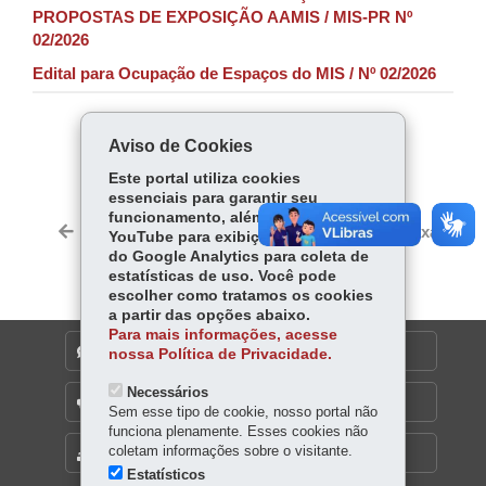
PROPOSTAS DE EXPOSIÇÃO AAMIS / MIS-PR Nº
02/2026
Edital para Ocupação de Espaços do MIS / Nº 02/2026
COMPARTILHE:
Aviso de Cookies
Fa
W
Este portal utiliza cookies
essenciais para garantir seu
ce
ha
Tw
funcionamento, além de cookies do
bo
ts
Voltar
Início
Imprimir
Baixar
YouTube para exibição de vídeos e
itt
ok
Ap
do Google Analytics para coleta de
er
estatísticas de uso. Você pode
p
escolher como tratamos os cookies
a partir das opções abaixo.
Para mais informações, acesse
DENUNCIE CORRUPÇÃO
nossa Política de Privacidade.
Necessários
OUVIDORIA
Sem esse tipo de cookie, nosso portal não
funciona plenamente. Esses cookies não
coletam informações sobre o visitante.
MAPA DO SITE
Estatísticos