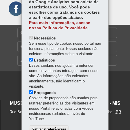
do Google Analytics para coleta de
estatísticas de uso. Você pode
escolher como tratamos os cookies
a partir das opções abaixo.
Para mais informações, acesse
nossa Política de Privacidade.
DENUNCIE CORRUPÇÃO
Necessários
Sem esse tipo de cookie, nosso portal não
OUVIDORIA
funciona plenamente. Esses cookies não
coletam informações sobre o visitante.
Estatísticos
MAPA DO SITE
Esses cookies nos ajudam a entender
como os visitantes interagem com nosso
site. As informações são coletadas
Navegação
anonimamente, não identificam o
visitante.
Principal
Propaganda
Cookies de propaganda são usados para
MIS
MUSEU DA IMAGEM E DO SOM DO PARANÁ - MIS
rastrear preferências dos visitantes em
nosso Portal relacionadas com vídeos
Rua Barão do Rio Branco, 395 - Centro
-
80010-180
-
Curitiba
-
PR
institucionais exibidos através do
MAPA
YouTube.
41 3232-9113
Salvar preferências