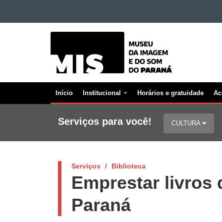
Ir para o conteúdo
MUSEU
Ir para a navegação
Ir para a busca
DA
Mapa do site
IMAGEM
E
DO
Início
Institucional
Horários e gratuidade
Ac
SOM
Navegação
Principal
Serviços para você!
CULTURA
MIS
Serviços
Biblioteca
Emprestar livros 
Paraná