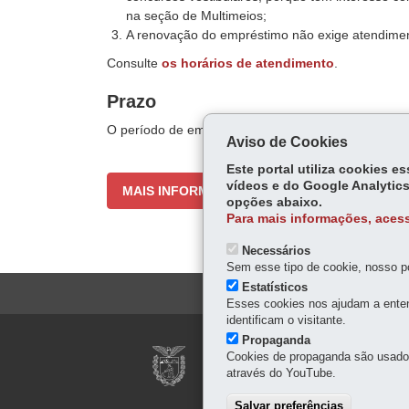
na seção de Multimeios;
A renovação do empréstimo não exige atendiment
Consulte
os horários de atendimento
.
Prazo
O período de empréstimo é por 14 dias e você pode
Aviso de Cookies
Este portal utiliza cookies 
vídeos e do Google Analytics
MAIS INFORMAÇÕES
opções abaixo.
Para mais informações, acess
Necessários
Sem esse tipo de cookie, nosso po
Estatísticos
Esses cookies nos ajudam a enten
identificam o visitante.
Propaganda
MUSEU DA IMAGEM
Cookies de propaganda são usados 
através do YouTube.
Rua Barão do Rio Branco,
41 3232-9113
Salvar preferências