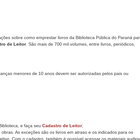
ções sobre como emprestar livros da Biblioteca Pública do Paraná par
ro de Leitor
. São mais de 700 mil volumes, entre livros, periódicos,
ianças menores de 10 anos devem ser autorizadas pelos pais ou
iblioteca, e faça seu
Cadastro de Leitor
;
s obras. As exceções são os livros em atraso e os indicados para os
letivo. Com o cadastro, também é possível acessar os materiais audiov