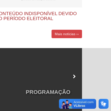
ONTEÚDO INDISPONÍVEL DEVIDO
O PERÍODO ELEITORAL
Mais notícias ››
PROGRAMAÇÃO
ACERVO