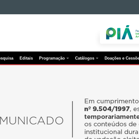
esquisa
Editais
Programação
Catálogos
Doações e Cessõ